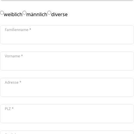
weiblich
männlich
diverse
Familienname *
Vorname *
Adresse *
PLZ *